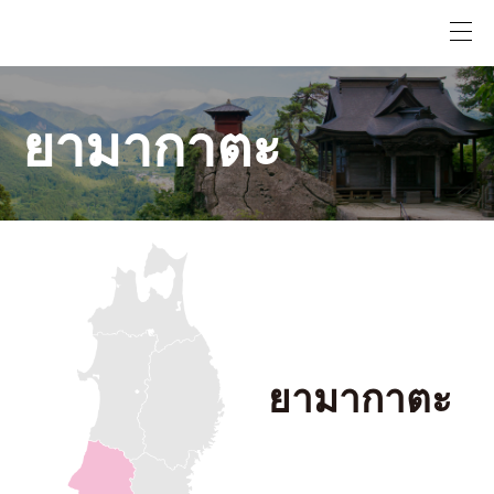
ยามากาตะ
ยามากาตะ