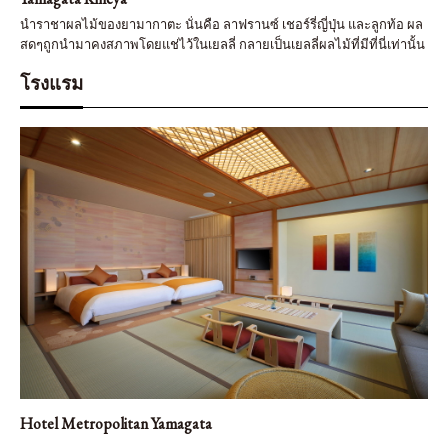
นำราชาผลไม้ของยามากาตะ นั่นคือ ลาฟรานซ์ เชอร์รี่ญี่ปุ่น และลูกท้อ ผล
สดๆถูกนำมาคงสภาพโดยแช่ไว้ในเยลลี่ กลายเป็นเยลลี่ผลไม้ที่มีที่นี่เท่านั้น
โรงแรม
Hotel Metropolitan Yamagata